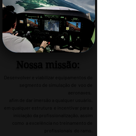
Nossa missão:
Desenvolver e viabilizar equipamentos do
segmento de simulação de voo de
aeronaves,
afim de dar imersão a qualquer usuário,
em qualquer estrutura e incentivar para a
iniciação da profissionalização, assim
como a excelência no treinamento de
profissionais do ramo.