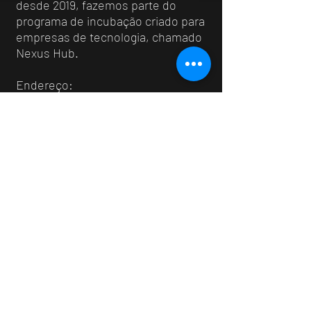
desde 2019, fazemos parte do
programa de incubação criado para
empresas de tecnologia, chamado
Nexus Hub.
Endereço:
Avenida Doutor Altino Bondensan,
500
Distrito de Eugênio de Melo
CEP: 12247-016
São José dos Campos - SP - Brasil
Clientes que confiam e
utilizam MFSim: